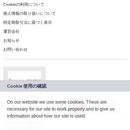
Cookieの利用について
個人情報の取り扱いについて
特定商取引法に基づく表示
運営会社
お知らせ
お問い合わせ
本サービスは、NTT
JASRAC許諾番号：
On our website we use some cookies. These are
ドコモグループの新
9024936001Y45037
規事業創出プログラ
necessary for our site to work properly and to give us
JASRAC許諾番号：
ム「docomo
9024936002Y45040
information about how our site is used.
STARTUP」を通じて
企画され、株式会社
teketにより運営され