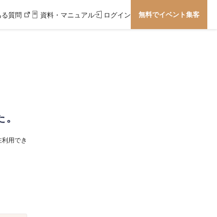
無料でイベント集客
ある質問
資料・マニュアル
ログイン
た。
在利用でき