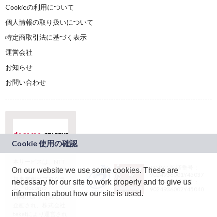
Cookieの利用について
個人情報の取り扱いについて
特定商取引法に基づく表示
運営会社
お知らせ
お問い合わせ
本サービスは、NTT
JASRAC許諾番号：
On our website we use some cookies. These are
ドコモグループの新
9024936001Y45037
規事業創出プログラ
necessary for our site to work properly and to give us
JASRAC許諾番号：
ム「docomo
9024936002Y45040
information about how our site is used.
STARTUP」を通じて
企画され、株式会社
teketにより運営され