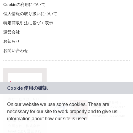
Cookieの利用について
個人情報の取り扱いについて
特定商取引法に基づく表示
運営会社
お知らせ
お問い合わせ
本サービスは、NTT
JASRAC許諾番号：
On our website we use some cookies. These are
ドコモグループの新
9024936001Y45037
規事業創出プログラ
necessary for our site to work properly and to give us
JASRAC許諾番号：
ム「docomo
9024936002Y45040
information about how our site is used.
STARTUP」を通じて
企画され、株式会社
teketにより運営され