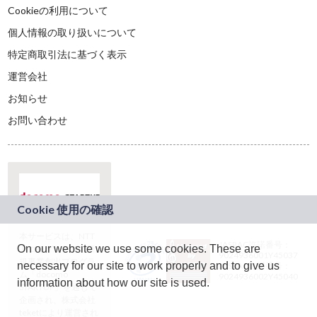
Cookieの利用について
個人情報の取り扱いについて
特定商取引法に基づく表示
運営会社
お知らせ
お問い合わせ
本サービスは、NTT
JASRAC許諾番号：
On our website we use some cookies. These are
ドコモグループの新
9024936001Y45037
規事業創出プログラ
necessary for our site to work properly and to give us
JASRAC許諾番号：
ム「docomo
9024936002Y45040
information about how our site is used.
STARTUP」を通じて
企画され、株式会社
teketにより運営され