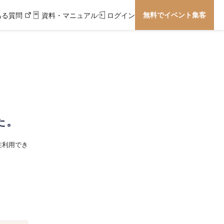
無料でイベント集客
ある質問
資料・マニュアル
ログイン
た。
在利用でき