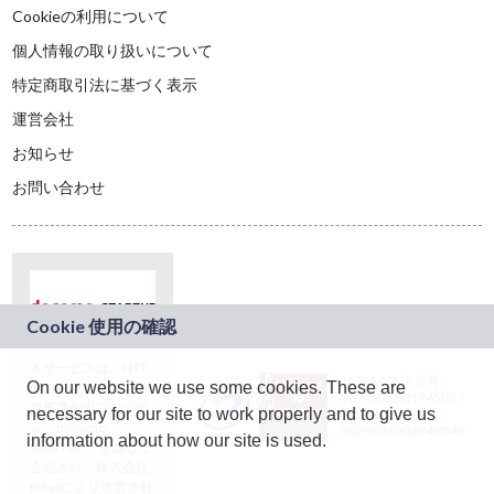
Cookieの利用について
個人情報の取り扱いについて
特定商取引法に基づく表示
運営会社
お知らせ
お問い合わせ
本サービスは、NTT
JASRAC許諾番号：
On our website we use some cookies. These are
ドコモグループの新
9024936001Y45037
規事業創出プログラ
necessary for our site to work properly and to give us
JASRAC許諾番号：
ム「docomo
9024936002Y45040
information about how our site is used.
STARTUP」を通じて
企画され、株式会社
teketにより運営され