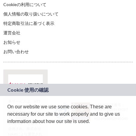
Cookieの利用について
個人情報の取り扱いについて
特定商取引法に基づく表示
運営会社
お知らせ
お問い合わせ
本サービスは、NTT
JASRAC許諾番号：
On our website we use some cookies. These are
ドコモグループの新
9024936001Y45037
規事業創出プログラ
necessary for our site to work properly and to give us
JASRAC許諾番号：
ム「docomo
9024936002Y45040
information about how our site is used.
STARTUP」を通じて
企画され、株式会社
teketにより運営され