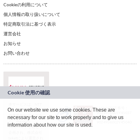
Cookieの利用について
個人情報の取り扱いについて
特定商取引法に基づく表示
運営会社
お知らせ
お問い合わせ
本サービスは、NTT
JASRAC許諾番号：
On our website we use some cookies. These are
ドコモグループの新
9024936001Y45037
規事業創出プログラ
necessary for our site to work properly and to give us
JASRAC許諾番号：
ム「docomo
9024936002Y45040
information about how our site is used.
STARTUP」を通じて
企画され、株式会社
teketにより運営され