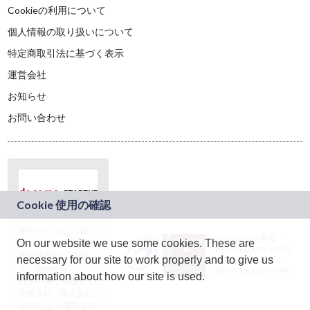
Cookieの利用について
個人情報の取り扱いについて
特定商取引法に基づく表示
運営会社
お知らせ
お問い合わせ
本サービスは、NTT
JASRAC許諾番号：
On our website we use some cookies. These are
ドコモグループの新
9024936001Y45037
規事業創出プログラ
necessary for our site to work properly and to give us
JASRAC許諾番号：
ム「docomo
9024936002Y45040
information about how our site is used.
STARTUP」を通じて
企画され、株式会社
teketにより運営され