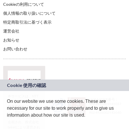
Cookieの利用について
個人情報の取り扱いについて
特定商取引法に基づく表示
運営会社
お知らせ
お問い合わせ
本サービスは、NTT
JASRAC許諾番号：
On our website we use some cookies. These are
ドコモグループの新
9024936001Y45037
規事業創出プログラ
necessary for our site to work properly and to give us
JASRAC許諾番号：
ム「docomo
9024936002Y45040
information about how our site is used.
STARTUP」を通じて
企画され、株式会社
teketにより運営され