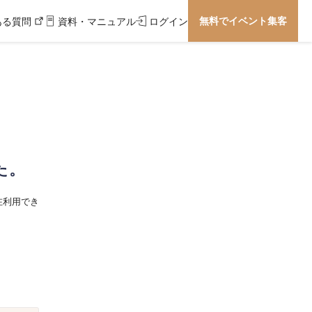
無料でイベント集客
ある質問
資料・マニュアル
ログイン
た。
在利用でき