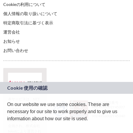
Cookieの利用について
個人情報の取り扱いについて
特定商取引法に基づく表示
運営会社
お知らせ
お問い合わせ
本サービスは、NTT
JASRAC許諾番号：
On our website we use some cookies. These are
ドコモグループの新
9024936001Y45037
規事業創出プログラ
necessary for our site to work properly and to give us
JASRAC許諾番号：
ム「docomo
9024936002Y45040
information about how our site is used.
STARTUP」を通じて
企画され、株式会社
teketにより運営され