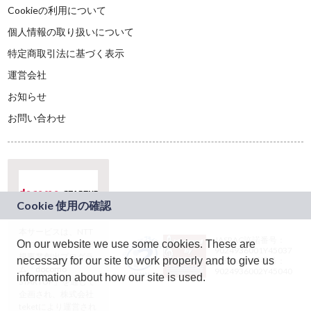
Cookieの利用について
個人情報の取り扱いについて
特定商取引法に基づく表示
運営会社
お知らせ
お問い合わせ
本サービスは、NTT
JASRAC許諾番号：
On our website we use some cookies. These are
ドコモグループの新
9024936001Y45037
規事業創出プログラ
necessary for our site to work properly and to give us
JASRAC許諾番号：
ム「docomo
9024936002Y45040
information about how our site is used.
STARTUP」を通じて
企画され、株式会社
teketにより運営され