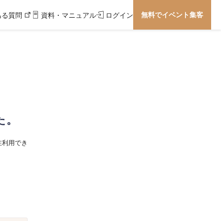
無料でイベント集客
ある質問
資料・マニュアル
ログイン
た。
在利用でき