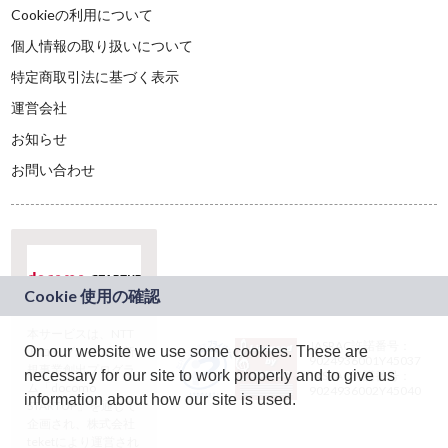
Cookieの利用について
個人情報の取り扱いについて
特定商取引法に基づく表示
運営会社
お知らせ
お問い合わせ
本サービスは、NTT
JASRAC許諾番号：
On our website we use some cookies. These are
ドコモグループの新
9024936001Y45037
規事業創出プログラ
necessary for our site to work properly and to give us
JASRAC許諾番号：
ム「docomo
9024936002Y45040
information about how our site is used.
STARTUP」を通じて
企画され、株式会社
teketにより運営され