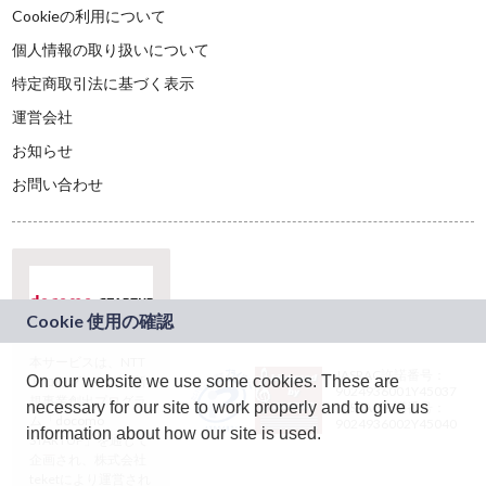
Cookieの利用について
個人情報の取り扱いについて
特定商取引法に基づく表示
運営会社
お知らせ
お問い合わせ
本サービスは、NTT
JASRAC許諾番号：
On our website we use some cookies. These are
ドコモグループの新
9024936001Y45037
規事業創出プログラ
necessary for our site to work properly and to give us
JASRAC許諾番号：
ム「docomo
9024936002Y45040
information about how our site is used.
STARTUP」を通じて
企画され、株式会社
teketにより運営され