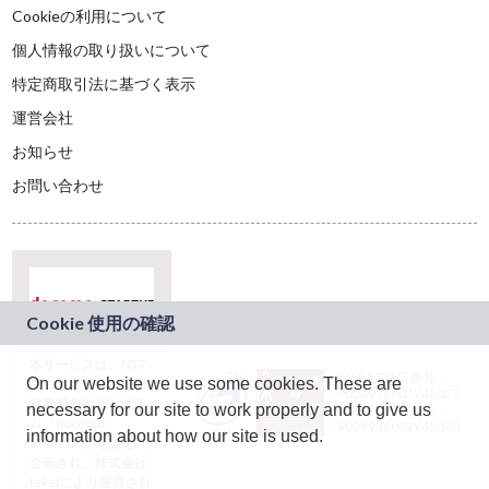
Cookieの利用について
個人情報の取り扱いについて
特定商取引法に基づく表示
運営会社
お知らせ
お問い合わせ
本サービスは、NTT
JASRAC許諾番号：
On our website we use some cookies. These are
ドコモグループの新
9024936001Y45037
規事業創出プログラ
necessary for our site to work properly and to give us
JASRAC許諾番号：
ム「docomo
9024936002Y45040
information about how our site is used.
STARTUP」を通じて
企画され、株式会社
teketにより運営され