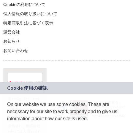
Cookieの利用について
個人情報の取り扱いについて
特定商取引法に基づく表示
運営会社
お知らせ
お問い合わせ
本サービスは、NTT
JASRAC許諾番号：
On our website we use some cookies. These are
ドコモグループの新
9024936001Y45037
規事業創出プログラ
necessary for our site to work properly and to give us
JASRAC許諾番号：
ム「docomo
9024936002Y45040
information about how our site is used.
STARTUP」を通じて
企画され、株式会社
teketにより運営され