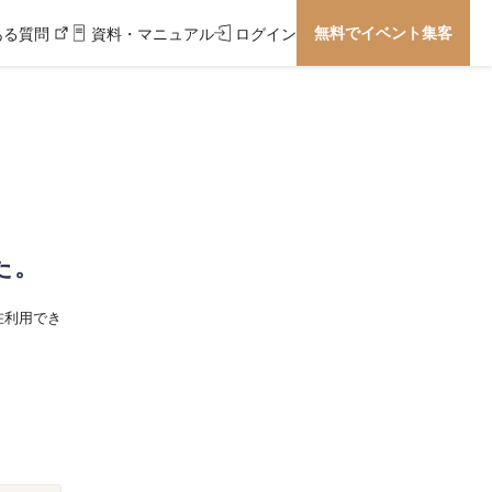
無料でイベント集客
ある質問
資料・マニュアル
ログイン
た。
在利用でき