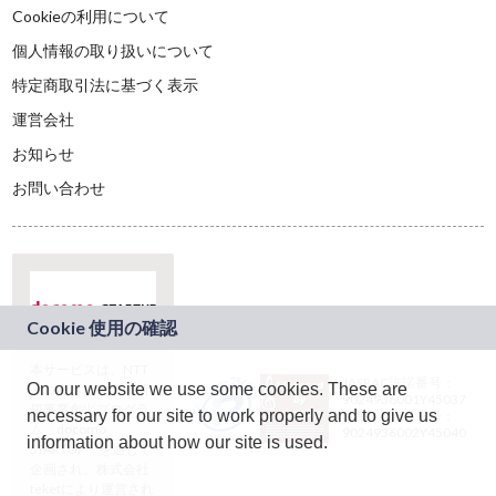
Cookieの利用について
個人情報の取り扱いについて
特定商取引法に基づく表示
運営会社
お知らせ
お問い合わせ
本サービスは、NTT
JASRAC許諾番号：
On our website we use some cookies. These are
ドコモグループの新
9024936001Y45037
規事業創出プログラ
necessary for our site to work properly and to give us
JASRAC許諾番号：
ム「docomo
9024936002Y45040
information about how our site is used.
STARTUP」を通じて
企画され、株式会社
teketにより運営され