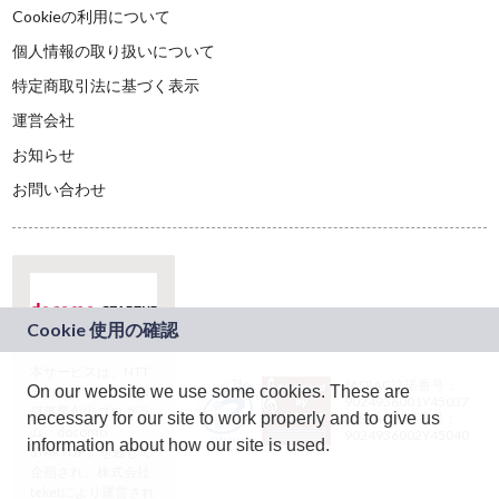
Cookieの利用について
個人情報の取り扱いについて
特定商取引法に基づく表示
運営会社
お知らせ
お問い合わせ
本サービスは、NTT
JASRAC許諾番号：
On our website we use some cookies. These are
ドコモグループの新
9024936001Y45037
規事業創出プログラ
necessary for our site to work properly and to give us
JASRAC許諾番号：
ム「docomo
9024936002Y45040
information about how our site is used.
STARTUP」を通じて
企画され、株式会社
teketにより運営され