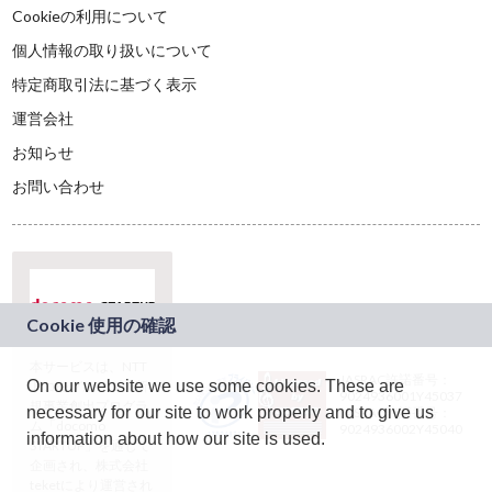
Cookieの利用について
個人情報の取り扱いについて
特定商取引法に基づく表示
運営会社
お知らせ
お問い合わせ
本サービスは、NTT
JASRAC許諾番号：
On our website we use some cookies. These are
ドコモグループの新
9024936001Y45037
規事業創出プログラ
necessary for our site to work properly and to give us
JASRAC許諾番号：
ム「docomo
9024936002Y45040
information about how our site is used.
STARTUP」を通じて
企画され、株式会社
teketにより運営され