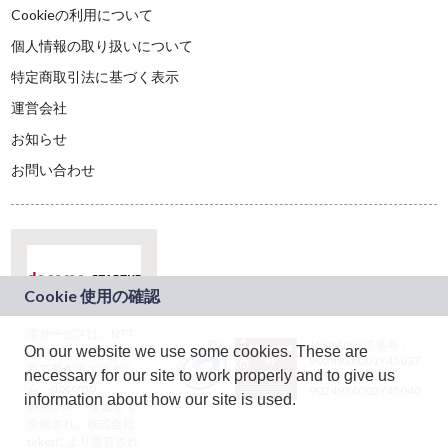
Cookieの利用について
個人情報の取り扱いについて
特定商取引法に基づく表示
運営会社
お知らせ
お問い合わせ
本サービスは、NTT
JASRAC許諾番号：
On our website we use some cookies. These are
ドコモグループの新
9024936001Y45037
規事業創出プログラ
necessary for our site to work properly and to give us
JASRAC許諾番号：
ム「docomo
9024936002Y45040
information about how our site is used.
STARTUP」を通じて
企画され、株式会社
teketにより運営され