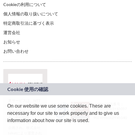
Cookieの利用について
個人情報の取り扱いについて
特定商取引法に基づく表示
運営会社
お知らせ
お問い合わせ
本サービスは、NTT
JASRAC許諾番号：
On our website we use some cookies. These are
ドコモグループの新
9024936001Y45037
規事業創出プログラ
necessary for our site to work properly and to give us
JASRAC許諾番号：
ム「docomo
9024936002Y45040
information about how our site is used.
STARTUP」を通じて
企画され、株式会社
teketにより運営され