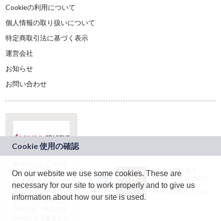
Cookieの利用について
個人情報の取り扱いについて
特定商取引法に基づく表示
運営会社
お知らせ
お問い合わせ
本サービスは、NTT
JASRAC許諾番号：
On our website we use some cookies. These are
ドコモグループの新
9024936001Y45037
規事業創出プログラ
necessary for our site to work properly and to give us
JASRAC許諾番号：
ム「docomo
9024936002Y45040
information about how our site is used.
STARTUP」を通じて
企画され、株式会社
teketにより運営され