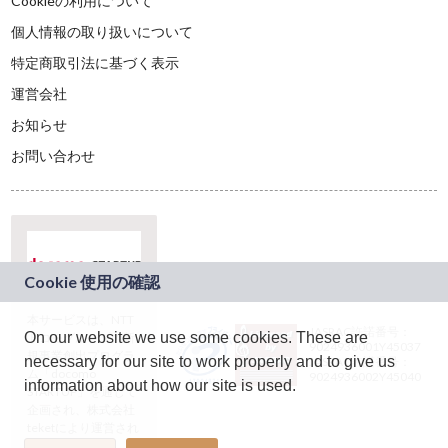
Cookieの利用について
個人情報の取り扱いについて
特定商取引法に基づく表示
運営会社
お知らせ
お問い合わせ
本サービスは、NTT
JASRAC許諾番号：
On our website we use some cookies. These are
ドコモグループの新
9024936001Y45037
規事業創出プログラ
necessary for our site to work properly and to give us
JASRAC許諾番号：
ム「docomo
9024936002Y45040
information about how our site is used.
STARTUP」を通じて
企画され、株式会社
teketにより運営され
ています。