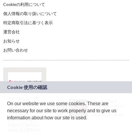
Cookieの利用について
個人情報の取り扱いについて
特定商取引法に基づく表示
運営会社
お知らせ
お問い合わせ
本サービスは、NTT
JASRAC許諾番号：
On our website we use some cookies. These are
ドコモグループの新
9024936001Y45037
規事業創出プログラ
necessary for our site to work properly and to give us
JASRAC許諾番号：
ム「docomo
9024936002Y45040
information about how our site is used.
STARTUP」を通じて
企画され、株式会社
teketにより運営され