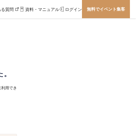
無料でイベント集客
ある質問
資料・マニュアル
ログイン
た。
在利用でき