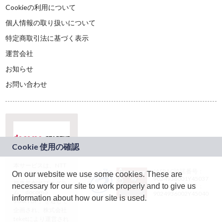
Cookieの利用について
個人情報の取り扱いについて
特定商取引法に基づく表示
運営会社
お知らせ
お問い合わせ
本サービスは、NTT
JASRAC許諾番号：
On our website we use some cookies. These are
ドコモグループの新
9024936001Y45037
規事業創出プログラ
necessary for our site to work properly and to give us
JASRAC許諾番号：
ム「docomo
9024936002Y45040
information about how our site is used.
STARTUP」を通じて
企画され、株式会社
teketにより運営され