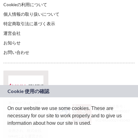
Cookieの利用について
個人情報の取り扱いについて
特定商取引法に基づく表示
運営会社
お知らせ
お問い合わせ
本サービスは、NTT
JASRAC許諾番号：
On our website we use some cookies. These are
ドコモグループの新
9024936001Y45037
規事業創出プログラ
necessary for our site to work properly and to give us
JASRAC許諾番号：
ム「docomo
9024936002Y45040
information about how our site is used.
STARTUP」を通じて
企画され、株式会社
teketにより運営され