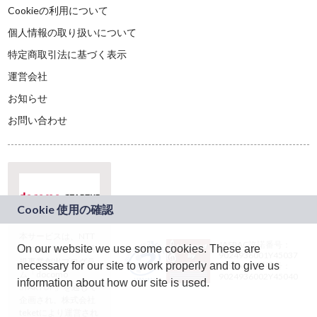
Cookieの利用について
個人情報の取り扱いについて
特定商取引法に基づく表示
運営会社
お知らせ
お問い合わせ
本サービスは、NTT
JASRAC許諾番号：
On our website we use some cookies. These are
ドコモグループの新
9024936001Y45037
規事業創出プログラ
necessary for our site to work properly and to give us
JASRAC許諾番号：
ム「docomo
9024936002Y45040
information about how our site is used.
STARTUP」を通じて
企画され、株式会社
teketにより運営され