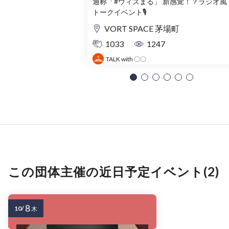
通称「#ウィズまる」 新感覚！？ラジオ風
トークイベント🎙️
VORT SPACE 茅場町
1033
1247
TALK with 〇〇
この団体主催の近日予定イベント(2)
8
10/
木