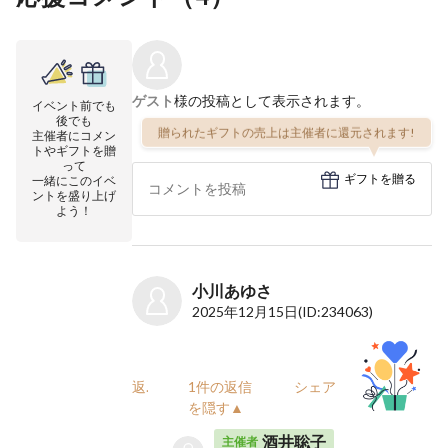
ゲスト
様の投稿として表示されます。
イベント前でも
後でも
贈られたギフトの売上は主催者に還元されます!
主催者にコメン
トやギフトを贈
って
ギフトを贈る
一緒にこのイベ
ントを盛り上げ
よう！
小川あゆさ
2025年12月15日
(ID:234063)
返信
1件の返信
シェア
を隠す▲
酒井聡子
主催者