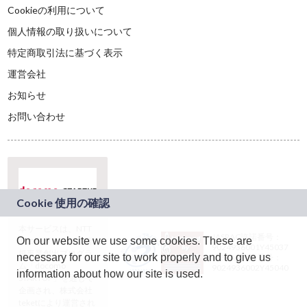
Cookieの利用について
個人情報の取り扱いについて
特定商取引法に基づく表示
運営会社
お知らせ
お問い合わせ
本サービスは、NTT
JASRAC許諾番号：
On our website we use some cookies. These are
ドコモグループの新
9024936001Y45037
規事業創出プログラ
necessary for our site to work properly and to give us
JASRAC許諾番号：
ム「docomo
9024936002Y45040
information about how our site is used.
STARTUP」を通じて
企画され、株式会社
teketにより運営され