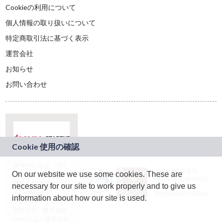
Cookieの利用について
個人情報の取り扱いについて
特定商取引法に基づく表示
運営会社
お知らせ
お問い合わせ
本サービスは、NTT
JASRAC許諾番号：
On our website we use some cookies. These are
ドコモグループの新
9024936001Y45037
規事業創出プログラ
necessary for our site to work properly and to give us
JASRAC許諾番号：
ム「docomo
9024936002Y45040
information about how our site is used.
STARTUP」を通じて
企画され、株式会社
teketにより運営され