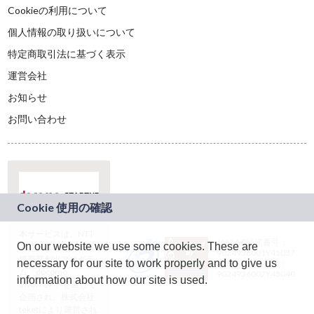
Cookieの利用について
個人情報の取り扱いについて
特定商取引法に基づく表示
運営会社
お知らせ
お問い合わせ
本サービスは、NTT
JASRAC許諾番号：
On our website we use some cookies. These are
ドコモグループの新
9024936001Y45037
規事業創出プログラ
necessary for our site to work properly and to give us
JASRAC許諾番号：
ム「docomo
9024936002Y45040
information about how our site is used.
STARTUP」を通じて
企画され、株式会社
teketにより運営され