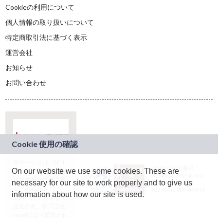
Cookieの利用について
個人情報の取り扱いについて
特定商取引法に基づく表示
運営会社
お知らせ
お問い合わせ
本サービスは、NTT
JASRAC許諾番号：
On our website we use some cookies. These are
ドコモグループの新
9024936001Y45037
規事業創出プログラ
necessary for our site to work properly and to give us
JASRAC許諾番号：
ム「docomo
9024936002Y45040
information about how our site is used.
STARTUP」を通じて
企画され、株式会社
teketにより運営され