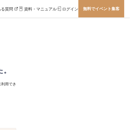
無料でイベント集客
ある質問
資料・マニュアル
ログイン
た。
在利用でき