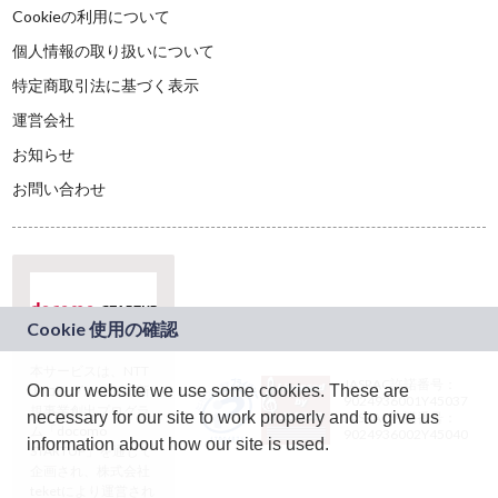
Cookieの利用について
個人情報の取り扱いについて
特定商取引法に基づく表示
運営会社
お知らせ
お問い合わせ
本サービスは、NTT
JASRAC許諾番号：
On our website we use some cookies. These are
ドコモグループの新
9024936001Y45037
規事業創出プログラ
necessary for our site to work properly and to give us
JASRAC許諾番号：
ム「docomo
9024936002Y45040
information about how our site is used.
STARTUP」を通じて
企画され、株式会社
teketにより運営され