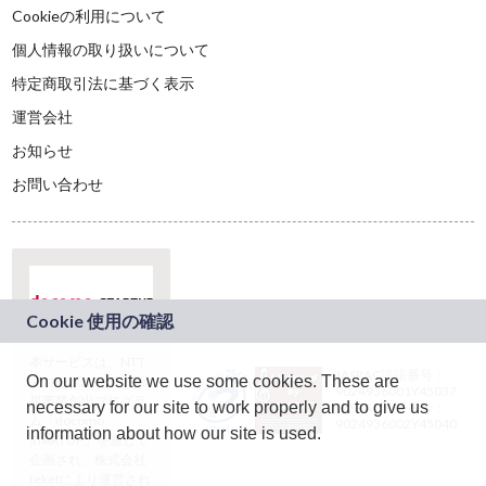
Cookieの利用について
個人情報の取り扱いについて
特定商取引法に基づく表示
運営会社
お知らせ
お問い合わせ
本サービスは、NTT
JASRAC許諾番号：
On our website we use some cookies. These are
ドコモグループの新
9024936001Y45037
規事業創出プログラ
necessary for our site to work properly and to give us
JASRAC許諾番号：
ム「docomo
9024936002Y45040
information about how our site is used.
STARTUP」を通じて
企画され、株式会社
teketにより運営され