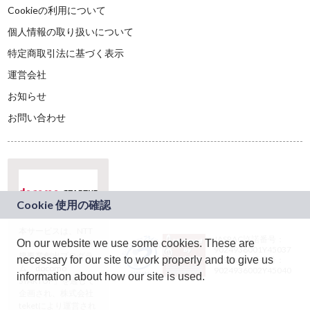
Cookieの利用について
個人情報の取り扱いについて
特定商取引法に基づく表示
運営会社
お知らせ
お問い合わせ
本サービスは、NTT
JASRAC許諾番号：
On our website we use some cookies. These are
ドコモグループの新
9024936001Y45037
規事業創出プログラ
necessary for our site to work properly and to give us
JASRAC許諾番号：
ム「docomo
9024936002Y45040
information about how our site is used.
STARTUP」を通じて
企画され、株式会社
teketにより運営され