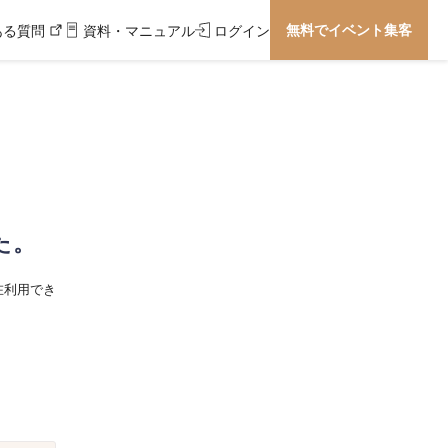
無料でイベント集客
ある質問
資料・マニュアル
ログイン
た。
在利用でき