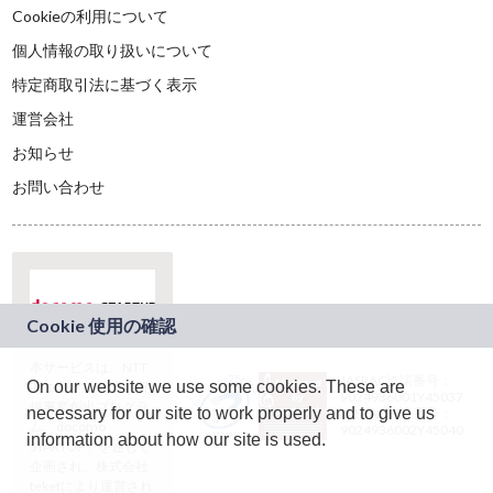
Cookieの利用について
個人情報の取り扱いについて
特定商取引法に基づく表示
運営会社
お知らせ
お問い合わせ
本サービスは、NTT
JASRAC許諾番号：
On our website we use some cookies. These are
ドコモグループの新
9024936001Y45037
規事業創出プログラ
necessary for our site to work properly and to give us
JASRAC許諾番号：
ム「docomo
9024936002Y45040
information about how our site is used.
STARTUP」を通じて
企画され、株式会社
teketにより運営され