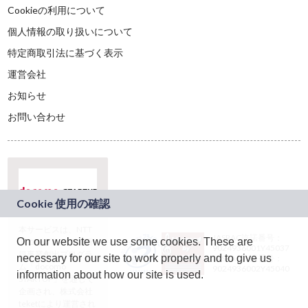
Cookieの利用について
個人情報の取り扱いについて
特定商取引法に基づく表示
運営会社
お知らせ
お問い合わせ
本サービスは、NTT
JASRAC許諾番号：
On our website we use some cookies. These are
ドコモグループの新
9024936001Y45037
規事業創出プログラ
necessary for our site to work properly and to give us
JASRAC許諾番号：
ム「docomo
9024936002Y45040
information about how our site is used.
STARTUP」を通じて
企画され、株式会社
teketにより運営され