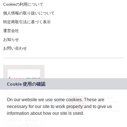
Cookieの利用について
個人情報の取り扱いについて
特定商取引法に基づく表示
運営会社
お知らせ
お問い合わせ
本サービスは、NTT
JASRAC許諾番号：
On our website we use some cookies. These are
ドコモグループの新
9024936001Y45037
規事業創出プログラ
necessary for our site to work properly and to give us
JASRAC許諾番号：
ム「docomo
9024936002Y45040
information about how our site is used.
STARTUP」を通じて
企画され、株式会社
teketにより運営され