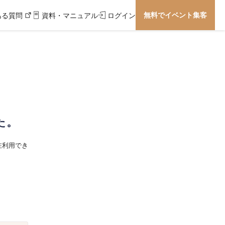
無料でイベント集客
ある質問
資料・マニュアル
ログイン
た。
在利用でき