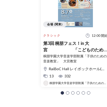
会場 (関東)
12:00 開
クラシック
第3回 桐朋フェス！in 大
宮 「こどものため
コンサート」〜出かけよう！音
桐朋学園大学音楽学部附属「子供のための
音楽教室」 大宮教室
の旅〜
RaiBoC Hall レイボックホール(市民会館おおみや) 5F リハーサルルーム・レクリエーションルーム
13
332
桐朋学園大学音楽学部附属「子供のための音楽教室 」大宮教室