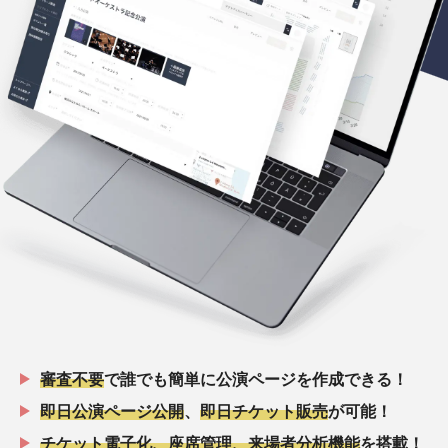
審査不要
で誰でも簡単に公演ページを作成できる！
即日公演ページ公開
、
即日チケット販売
が可能！
チケット電子化、座席管理、来場者分析機能
を搭載！