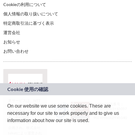
Cookieの利用について
個人情報の取り扱いについて
特定商取引法に基づく表示
運営会社
お知らせ
お問い合わせ
本サービスは、NTT
JASRAC許諾番号：
On our website we use some cookies. These are
ドコモグループの新
9024936001Y45037
規事業創出プログラ
necessary for our site to work properly and to give us
JASRAC許諾番号：
ム「docomo
9024936002Y45040
information about how our site is used.
STARTUP」を通じて
企画され、株式会社
teketにより運営され