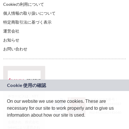
Cookieの利用について
個人情報の取り扱いについて
特定商取引法に基づく表示
運営会社
お知らせ
お問い合わせ
本サービスは、NTT
JASRAC許諾番号：
On our website we use some cookies. These are
ドコモグループの新
9024936001Y45037
規事業創出プログラ
necessary for our site to work properly and to give us
JASRAC許諾番号：
ム「docomo
9024936002Y45040
information about how our site is used.
STARTUP」を通じて
企画され、株式会社
teketにより運営され