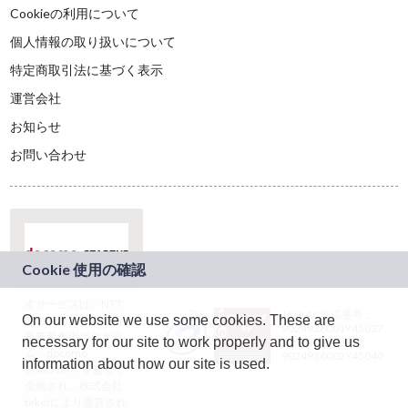
Cookieの利用について
個人情報の取り扱いについて
特定商取引法に基づく表示
運営会社
お知らせ
お問い合わせ
本サービスは、NTT
JASRAC許諾番号：
On our website we use some cookies. These are
ドコモグループの新
9024936001Y45037
規事業創出プログラ
necessary for our site to work properly and to give us
JASRAC許諾番号：
ム「docomo
9024936002Y45040
information about how our site is used.
STARTUP」を通じて
企画され、株式会社
teketにより運営され